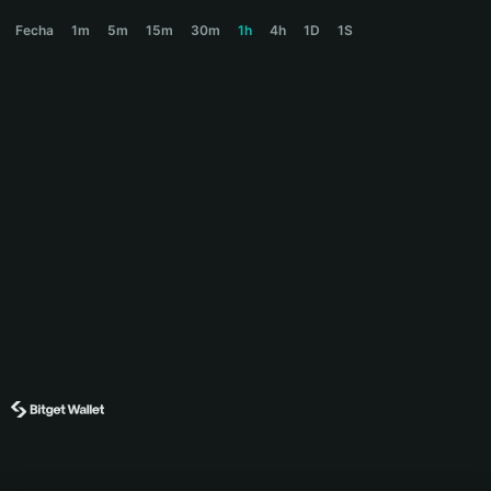
SKIBIDI Price Chart
Fecha
1m
5m
15m
30m
1h
4h
1D
1S