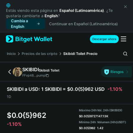
English
日本語
Estás viendo esta página en
Español (Latinoamérica)
. ¿Te
gustaría cambiarte a
English
?
Tiếng Việt
Cambia a
Continuar en Español (Latinoamérica)
Русский
English
Español (Latinoamérica)
Türkçe
Descargar ahora
Italiano
Français
Inicio
Precios de las cripto
Skibidi Toilet
Precio
Deutsch
简体中文
SKIBIDI
Skibidi Toilet
Riesgos
繁體中文
FFvp48...pump
Português (Portugal)
Bahasa Indonesia
SKIBIDI a USD:
1 SKIBIDI = $0.0{5}962 USD
-1.10%
ภาษาไทย
1D
हिन्दी
বাংলা
Máximo 24h
Vol. 24h (SKIBIDI)
$
0.0{5}962
Español
$
0.0{5}9727
147.13K
Mínimo 24h
Volumen 24h
(USDT)
-1.10%
Português (Brasil)
$
0.0{5}962
1.42
Español (Argentina)