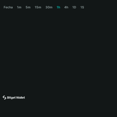
GOLD Price Chart
Fecha
1m
5m
15m
30m
1h
4h
1D
1S