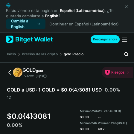
English
日本語
Estás viendo esta página en
Español (Latinoamérica)
. ¿Te
gustaría cambiarte a
English
?
Tiếng Việt
Cambia a
Continuar en Español (Latinoamérica)
Русский
English
Español (Latinoamérica)
Türkçe
Descargar ahora
Italiano
Français
Inicio
Precios de las cripto
gold
Precio
Deutsch
简体中文
GOLD
gold
Riesgos
繁體中文
FVJ2Vx...jups
Português (Portugal)
Bahasa Indonesia
GOLD a USD:
1 GOLD = $0.0{4}3081 USD
0.00%
ภาษาไทย
1D
हिन्दी
বাংলা
Máximo 24h
Vol. 24h (GOLD)
$
0.0{4}3081
Español
$
0.00
--
Mínimo 24h
Volumen 24h
(USDT)
0.00%
Português (Brasil)
$
0.00
49.2
Español (Argentina)