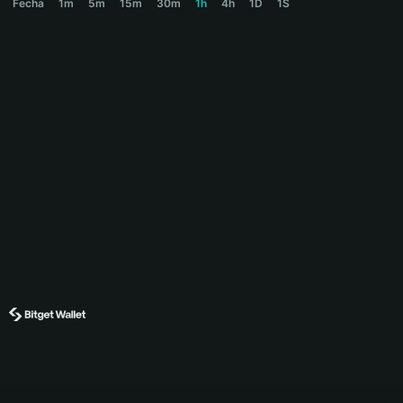
Fecha
1m
5m
15m
30m
1h
4h
1D
1S