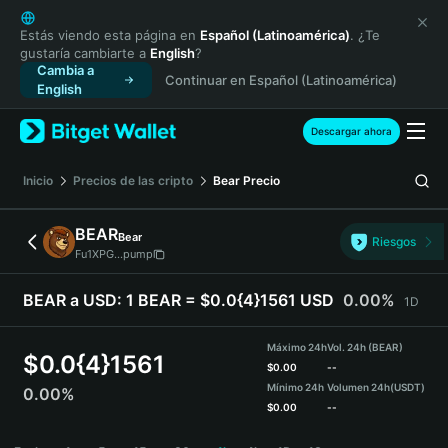
English
日本語
Estás viendo esta página en
Español (Latinoamérica)
. ¿Te
gustaría cambiarte a
English
?
Tiếng Việt
Cambia a
Continuar en Español (Latinoamérica)
Русский
English
Español (Latinoamérica)
Türkçe
Descargar ahora
Italiano
Français
Inicio
Precios de las cripto
Bear
Precio
Deutsch
简体中文
BEAR
Bear
Riesgos
繁體中文
Fu1XPG...pump
Português (Portugal)
Bahasa Indonesia
BEAR a USD:
1 BEAR = $0.0{4}1561 USD
0.00%
1D
ภาษาไทย
हिन्दी
Máximo 24h
Vol. 24h (BEAR)
$
0.0{4}1561
বাংলা
$
0.00
--
Mínimo 24h
Volumen 24h
(USDT)
0.00%
Español
$
0.00
--
Português (Brasil)
BEAR Price Chart
Español (Argentina)