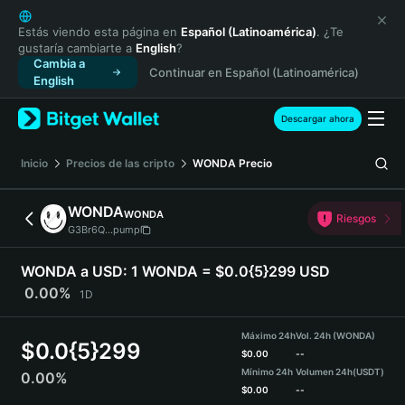
English
日本語
Estás viendo esta página en
Español (Latinoamérica)
. ¿Te
gustaría cambiarte a
English
?
Tiếng Việt
Cambia a
Continuar en Español (Latinoamérica)
Русский
English
Español (Latinoamérica)
Türkçe
Descargar ahora
Italiano
Français
Inicio
Precios de las cripto
WONDA
Precio
Deutsch
简体中文
WONDA
WONDA
Riesgos
繁體中文
G3Br6Q...pump
Português (Portugal)
Bahasa Indonesia
WONDA a USD:
1 WONDA = $0.0{5}299 USD
ภาษาไทย
0.00%
1D
हिन्दी
বাংলা
Máximo 24h
Vol. 24h (WONDA)
$
0.0{5}299
Español
$
0.00
--
Mínimo 24h
Volumen 24h
(USDT)
0.00%
Português (Brasil)
$
0.00
--
Español (Argentina)