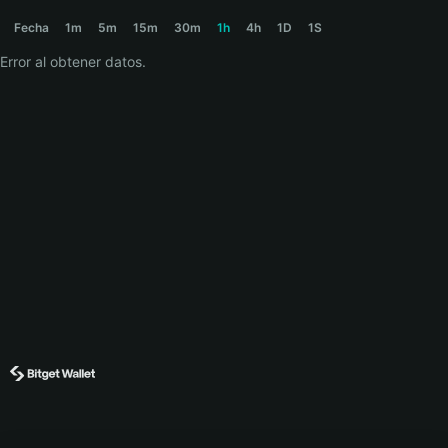
WONDA Price Chart
Fecha
1m
5m
15m
30m
1h
4h
1D
1S
Error al obtener datos.