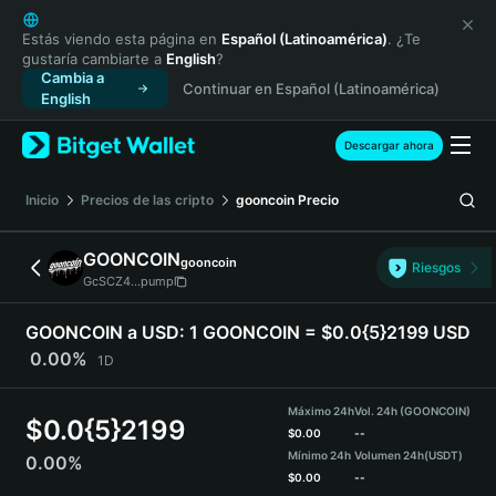
English
日本語
Estás viendo esta página en
Español (Latinoamérica)
. ¿Te
gustaría cambiarte a
English
?
Tiếng Việt
Cambia a
Continuar en Español (Latinoamérica)
Русский
English
Español (Latinoamérica)
Türkçe
Descargar ahora
Italiano
Français
Inicio
Precios de las cripto
gooncoin
Precio
Deutsch
简体中文
GOONCOIN
gooncoin
Riesgos
繁體中文
GcSCZ4...pump
Português (Portugal)
Bahasa Indonesia
GOONCOIN a USD:
1 GOONCOIN = $0.0{5}2199 USD
ภาษาไทย
0.00%
1D
हिन्दी
বাংলা
Máximo 24h
Vol. 24h (GOONCOIN)
$
0.0{5}2199
Español
$
0.00
--
Mínimo 24h
Volumen 24h
(USDT)
0.00%
Português (Brasil)
$
0.00
--
Español (Argentina)