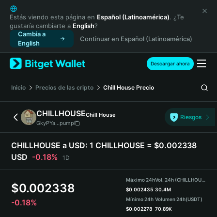
English
日本語
Estás viendo esta página en
Español (Latinoamérica)
. ¿Te
gustaría cambiarte a
English
?
Tiếng Việt
Cambia a
Continuar en Español (Latinoamérica)
Русский
English
Español (Latinoamérica)
Türkçe
Descargar ahora
Italiano
Français
Inicio
Precios de las cripto
Chill House
Precio
Deutsch
简体中文
CHILLHOUSE
Chill House
Riesgos
繁體中文
GkyPYa...pump
Português (Portugal)
Bahasa Indonesia
CHILLHOUSE a USD:
1 CHILLHOUSE = $0.002338
ภาษาไทย
USD
-0.18%
1D
हिन्दी
বাংলা
Máximo 24h
Vol. 24h (CHILLHOUSE)
$
0.002338
Español
$
0.002435
30.4M
Mínimo 24h
Volumen 24h
(USDT)
-0.18%
Português (Brasil)
$
0.002278
70.89K
Español (Argentina)