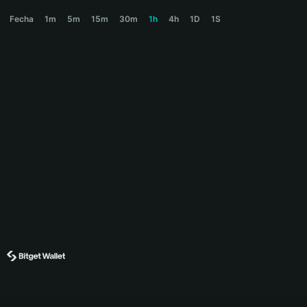
CHILLHOUSE Price Chart
Fecha
1m
5m
15m
30m
1h
4h
1D
1S