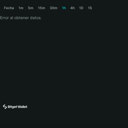
WENLIVE Price Chart
Fecha
1m
5m
15m
30m
1h
4h
1D
1S
Error al obtener datos.