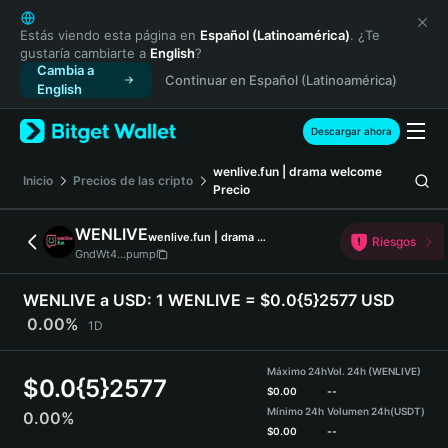
English
日本語
Estás viendo esta página en
Español (Latinoamérica)
. ¿Te
gustaría cambiarte a
English
?
Tiếng Việt
Cambia a
Continuar en Español (Latinoamérica)
Русский
English
Español (Latinoamérica)
Türkçe
Descargar ahora
Italiano
wenlive.fun | drama welcome
Français
Inicio
Precios de las cripto
Precio
Deutsch
简体中文
WENLIVE
wenlive.fun | drama welcome
Riesgos
繁體中文
GndWt4...pump
Português (Portugal)
Bahasa Indonesia
WENLIVE a USD:
1 WENLIVE = $0.0{5}2577 USD
ภาษาไทย
0.00%
1D
हिन्दी
বাংলা
Máximo 24h
Vol. 24h (WENLIVE)
$
0.0{5}2577
Español
$
0.00
--
Mínimo 24h
Volumen 24h
(USDT)
0.00%
Português (Brasil)
$
0.00
--
Español (Argentina)