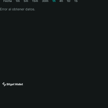
Fecha
1m
5m
15m
30m
1h
4h
1D
1S
Error al obtener datos.