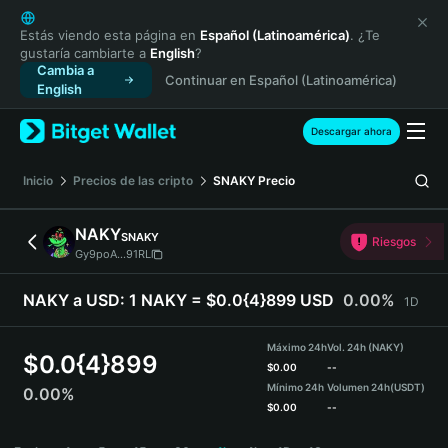
English
日本語
Estás viendo esta página en
Español (Latinoamérica)
. ¿Te
gustaría cambiarte a
English
?
Tiếng Việt
Cambia a
Continuar en Español (Latinoamérica)
Русский
English
Español (Latinoamérica)
Türkçe
Descargar ahora
Italiano
Français
Inicio
Precios de las cripto
SNAKY
Precio
Deutsch
简体中文
NAKY
SNAKY
Riesgos
繁體中文
Gy9poA...91RL
Português (Portugal)
Bahasa Indonesia
NAKY a USD:
1 NAKY = $0.0{4}899 USD
0.00%
1D
ภาษาไทย
हिन्दी
Máximo 24h
Vol. 24h (NAKY)
$
0.0{4}899
বাংলা
$
0.00
--
Mínimo 24h
Volumen 24h
(USDT)
0.00%
Español
$
0.00
--
Português (Brasil)
NAKY Price Chart
Español (Argentina)