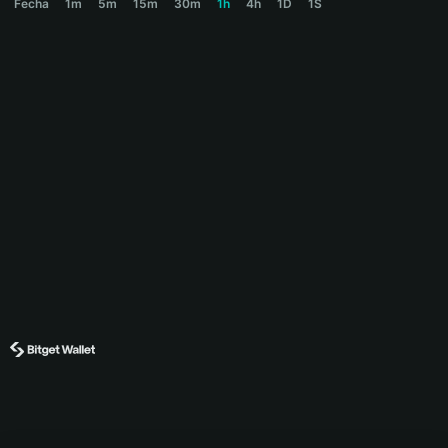
Fecha
1m
5m
15m
30m
1h
4h
1D
1S