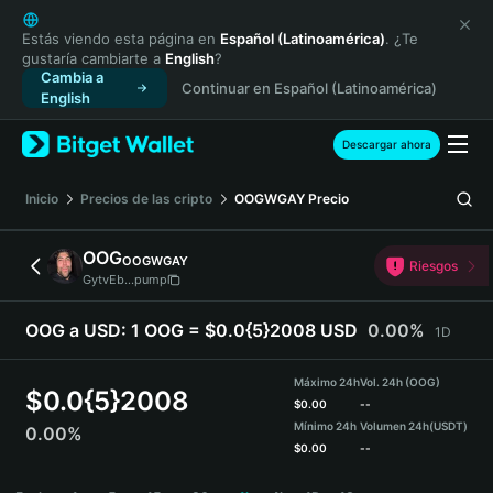
English
日本語
Estás viendo esta página en
Español (Latinoamérica)
. ¿Te
gustaría cambiarte a
English
?
Tiếng Việt
Cambia a
Continuar en Español (Latinoamérica)
Русский
English
Español (Latinoamérica)
Türkçe
Descargar ahora
Italiano
Français
Inicio
Precios de las cripto
OOGWGAY
Precio
Deutsch
简体中文
OOG
OOGWGAY
Riesgos
繁體中文
GytvEb...pump
Português (Portugal)
Bahasa Indonesia
OOG a USD:
1 OOG = $0.0{5}2008 USD
0.00%
1D
ภาษาไทย
हिन्दी
Máximo 24h
Vol. 24h (OOG)
$
0.0{5}2008
বাংলা
$
0.00
--
Mínimo 24h
Volumen 24h
(USDT)
0.00%
Español
$
0.00
--
Português (Brasil)
OOG Price Chart
Español (Argentina)