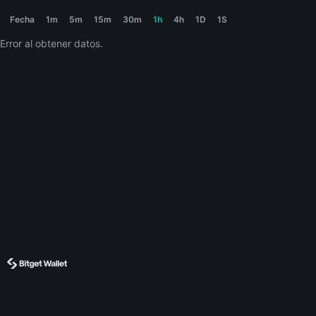
SHITSTOCK Price Chart
Fecha
1m
5m
15m
30m
1h
4h
1D
1S
Error al obtener datos.