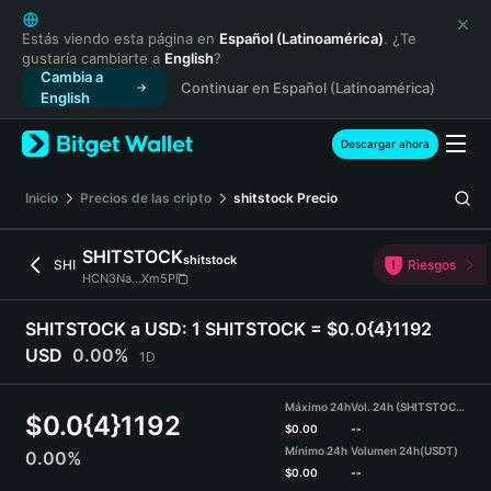
English
日本語
Estás viendo esta página en
Español (Latinoamérica)
. ¿Te
gustaría cambiarte a
English
?
Tiếng Việt
Cambia a
Continuar en Español (Latinoamérica)
Русский
English
Español (Latinoamérica)
Türkçe
Descargar ahora
Italiano
Français
Inicio
Precios de las cripto
shitstock
Precio
Deutsch
简体中文
SHITSTOCK
shitstock
SHI
Riesgos
繁體中文
HCN3Na...Xm5P
Português (Portugal)
Bahasa Indonesia
SHITSTOCK a USD:
1 SHITSTOCK = $0.0{4}1192
ภาษาไทย
USD
0.00%
1D
हिन्दी
বাংলা
Máximo 24h
Vol. 24h (SHITSTOCK)
$
0.0{4}1192
Español
$
0.00
--
Mínimo 24h
Volumen 24h
(USDT)
0.00%
Português (Brasil)
$
0.00
--
Español (Argentina)