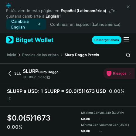
English
日本語
Estás viendo esta página en
Español (Latinoamérica)
. ¿Te
gustaría cambiarte a
English
?
Tiếng Việt
Cambia a
Continuar en Español (Latinoamérica)
Русский
English
Español (Latinoamérica)
Türkçe
Descargar ahora
Italiano
Français
Inicio
Precios de las cripto
Slurp Doggo
Precio
Deutsch
简体中文
SLURP
Slurp Doggo
SLU
Riesgos
繁體中文
HDD8Gr...9gag
Português (Portugal)
Bahasa Indonesia
SLURP a USD:
1 SLURP = $0.0{5}1673 USD
0.00%
ภาษาไทย
1D
हिन्दी
বাংলা
Máximo 24h
Vol. 24h (SLURP)
$
0.0{5}1673
Español
$
0.00
--
Mínimo 24h
Volumen 24h
(USDT)
0.00%
Português (Brasil)
$
0.00
--
Español (Argentina)