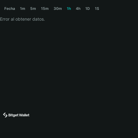
SLURP Price Chart
Fecha
1m
5m
15m
30m
1h
4h
1D
1S
Error al obtener datos.