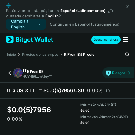
English
日本語
Estás viendo esta página en
Español (Latinoamérica)
. ¿Te
gustaría cambiarte a
English
?
Tiếng Việt
Cambia a
Continuar en Español (Latinoamérica)
Русский
English
Español (Latinoamérica)
Türkçe
Descargar ahora
Italiano
Français
Inicio
Precios de las cripto
It From Bit
Precio
Deutsch
简体中文
IT
It From Bit
Riesgos
繁體中文
HUYHR5...mMgy
Português (Portugal)
Bahasa Indonesia
IT a USD:
1 IT = $0.0{5}7956 USD
0.00%
1D
ภาษาไทย
हिन्दी
Máximo 24h
Vol. 24h (IT)
$
0.0{5}7956
বাংলা
$
0.00
--
Mínimo 24h
Volumen 24h
(USDT)
0.00%
Español
$
0.00
--
Português (Brasil)
IT Price Chart
Español (Argentina)