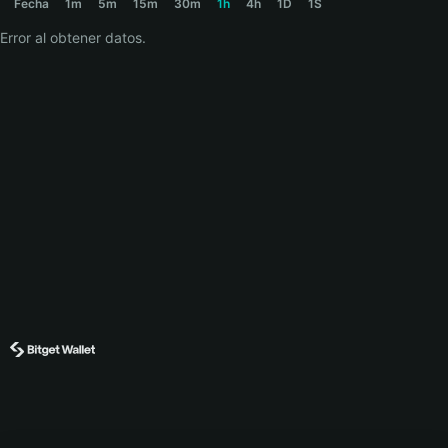
Fecha
1m
5m
15m
30m
1h
4h
1D
1S
Error al obtener datos.