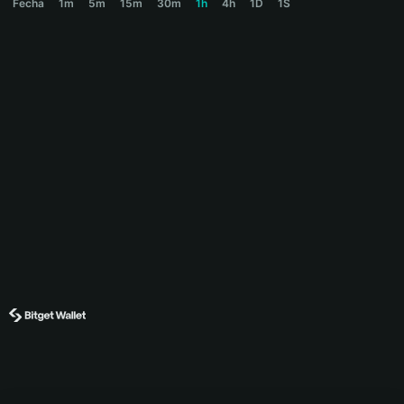
Fecha
1m
5m
15m
30m
1h
4h
1D
1S