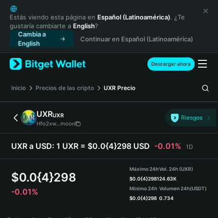
English
日本語
Estás viendo esta página en
Español (Latinoamérica)
. ¿Te
gustaría cambiarte a
English
?
Tiếng Việt
Cambia a
Continuar en Español (Latinoamérica)
Русский
English
Español (Latinoamérica)
Türkçe
Descargar ahora
Italiano
Français
Inicio
Precios de las cripto
UXR
Precio
Deutsch
简体中文
UXR
UXR
Riesgos
繁體中文
Hfo2xw...moon
Português (Portugal)
Bahasa Indonesia
UXR a USD:
1 UXR = $0.0{4}298 USD
-0.01%
1D
ภาษาไทย
हिन्दी
Máximo 24h
Vol. 24h (UXR)
$
0.0{4}298
বাংলা
$
0.0{4}2981
24.63K
Mínimo 24h
Volumen 24h
(USDT)
-0.01%
Español
$
0.0{4}298
0.734
Português (Brasil)
UXR Price Chart
Español (Argentina)