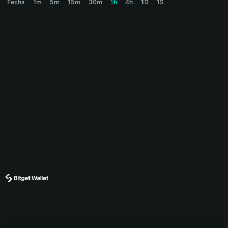
Fecha
1m
5m
15m
30m
1h
4h
1D
1S