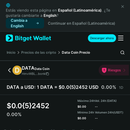
English
日本語
Estás viendo esta página en
Español (Latinoamérica)
. ¿Te
gustaría cambiarte a
English
?
Tiếng Việt
Cambia a
Continuar en Español (Latinoamérica)
Русский
English
Español (Latinoamérica)
Türkçe
Descargar ahora
Italiano
Français
Inicio
Precios de las cripto
Data Coin
Precio
Deutsch
简体中文
DATA
Data Coin
Riesgos
繁體中文
HmvWBL...bonk
Português (Portugal)
Bahasa Indonesia
DATA a USD:
1 DATA = $0.0{5}2452 USD
0.00%
1D
ภาษาไทย
हिन्दी
Máximo 24h
Vol. 24h (DATA)
$
0.0{5}2452
বাংলা
$
0.00
--
Mínimo 24h
Volumen 24h
(USDT)
0.00%
Español
$
0.00
--
Português (Brasil)
DATA Price Chart
Español (Argentina)