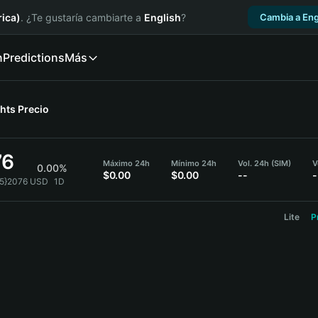
ica)
. ¿Te gustaría cambiarte a
English
?
Cambia a Eng
n
Predictions
Más
ghts
Precio
76
Máximo 24h
Mínimo 24h
Vol. 24h (SIM)
V
0.00%
$0.00
$0.00
--
-
{5}2076 USD
1D
Lite
P