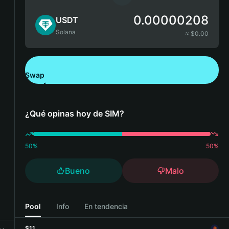
0.00000208
USDT
Solana
≈ $
0.00
Swap
Descarga Bitget Wallet
¿Qué opinas hoy de SIM?
50
%
50
%
Bueno
Malo
Pool
Info
En tendencia
$11