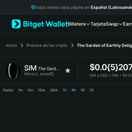
English
Estás viendo esta página en
Español (Latinoamér
日本語
Tiếng Việt
Billetera
Tarjeta
Swap
Ear
Русский
Español (Latinoamérica)
Türkçe
Italiano
Inicio
Precios de las cripto
The Garden of Earthly Deli
Français
Deutsch
$
0.0{5}20
SIM
简体中文
The Garden of Earthly Delights
繁體中文
KBvuLU...pump
SIM a USD:
1 SIM = $0.0
Português (Portugal)
SIM Price Chart
Bahasa Indonesia
Fecha
1m
5m
15m
30m
1h
4h
1D
1S
ภาษาไทย
हिन्दी
বাংলা
Español
Português (Brasil)
Español (Argentina)