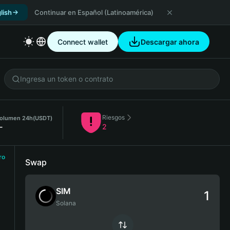
lish
Continuar en Español (Latinoamérica)
Connect wallet
Descargar ahora
Riesgos
olumen 24h
(USDT)
-
2
ro
Swap
SIM
Solana