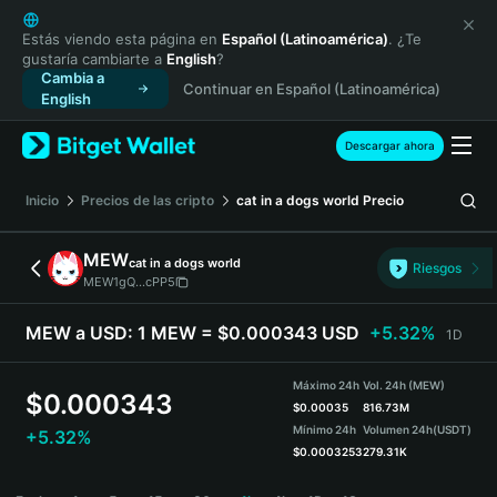
English
日本語
Estás viendo esta página en
Español (Latinoamérica)
. ¿Te
gustaría cambiarte a
English
?
Tiếng Việt
Cambia a
Continuar en Español (Latinoamérica)
Русский
English
Español (Latinoamérica)
Türkçe
Descargar ahora
Italiano
Français
Inicio
Precios de las cripto
cat in a dogs world
Precio
Deutsch
简体中文
MEW
cat in a dogs world
Riesgos
繁體中文
MEW1gQ...cPP5
Português (Portugal)
Bahasa Indonesia
MEW a USD:
1 MEW = $0.000343 USD
+5.32%
1D
ภาษาไทย
हिन्दी
Máximo 24h
Vol. 24h (MEW)
$
0.000343
বাংলা
$
0.00035
816.73M
Mínimo 24h
Volumen 24h
(USDT)
+5.32%
Español
$
0.0003253
279.31K
Português (Brasil)
MEW Price Chart
Español (Argentina)