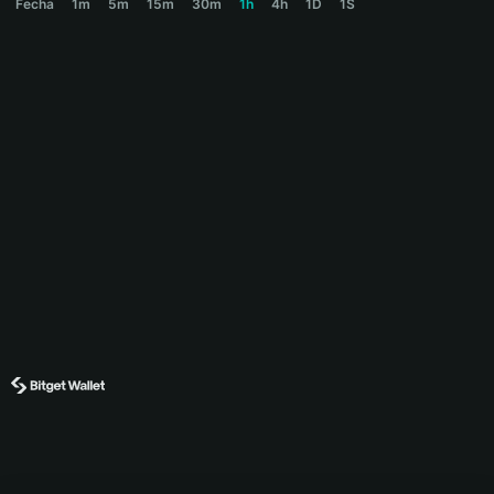
Fecha
1m
5m
15m
30m
1h
4h
1D
1S