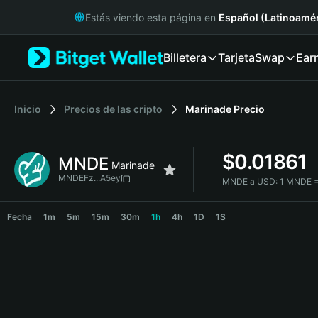
English
Estás viendo esta página en
Español (Latinoamér
日本語
Tiếng Việt
Billetera
Tarjeta
Swap
Ear
Русский
Español (Latinoamérica)
Türkçe
Italiano
Inicio
Precios de las cripto
Marinade
Precio
Français
Deutsch
$
0.01861
MNDE
简体中文
Marinade
繁體中文
MNDEFz...A5ey
MNDE a USD:
1 MNDE =
Português (Portugal)
MNDE Price Chart
Bahasa Indonesia
Fecha
1m
5m
15m
30m
1h
4h
1D
1S
ภาษาไทย
हिन्दी
বাংলা
Español
Português (Brasil)
Español (Argentina)