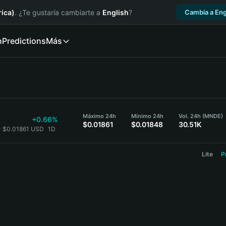
ica)
. ¿Te gustaría cambiarte a
English
?
Cambia a Eng
n
Predictions
Más
Máximo 24h
Mínimo 24h
Vol. 24h (MNDE)
+0.66%
$0.01861
$0.01848
30.51K
 $0.01861 USD
1D
Lite
P