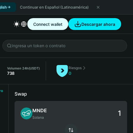
lish
Continuar en Español (Latinoamérica)
Connect wallet
Descargar ahora
Riesgos
Volumen 24h
(USDT)
738
0
ro
Swap
MNDE
Solana