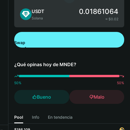
0.01861064
USDT
Solana
≈ $
0.02
Swap
Descarga Bitget Wallet
¿Qué opinas hoy de MNDE?
50
%
50
%
Bueno
Malo
Pool
Info
En tendencia
$186,109