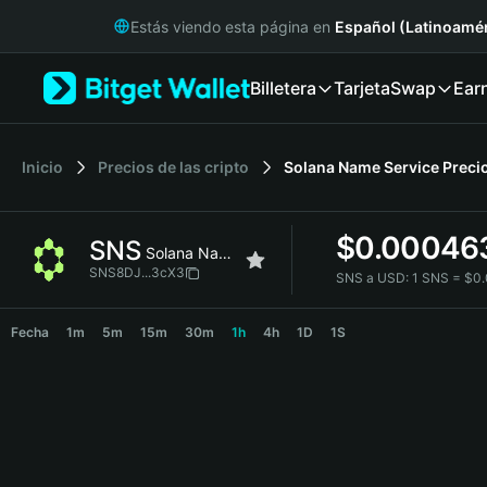
English
Estás viendo esta página en
Español (Latinoamér
日本語
Tiếng Việt
Billetera
Tarjeta
Swap
Ear
Русский
Español (Latinoamérica)
Türkçe
Italiano
Inicio
Precios de las cripto
Solana Name Service
Preci
Français
Deutsch
$
0.00046
SNS
简体中文
Solana Name Service
繁體中文
SNS8DJ...3cX3
SNS a USD:
1 SNS = $0
Português (Portugal)
SNS Price Chart
Bahasa Indonesia
Fecha
1m
5m
15m
30m
1h
4h
1D
1S
ภาษาไทย
हिन्दी
বাংলা
Español
Português (Brasil)
Español (Argentina)