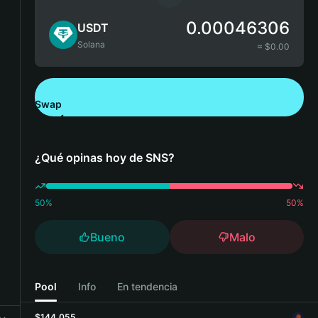
0.00046306
USDT
Solana
≈ $
0.00
Swap
Descarga Bitget Wallet
¿Qué opinas hoy de SNS?
50
%
50
%
Bueno
Malo
Pool
Info
En tendencia
$144,055