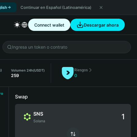
lish
Continuar en Español (Latinoamérica)
Connect wallet
Descargar ahora
Riesgos
S)
Volumen 24h
(USDT)
259
0
ro
Swap
SNS
Solana