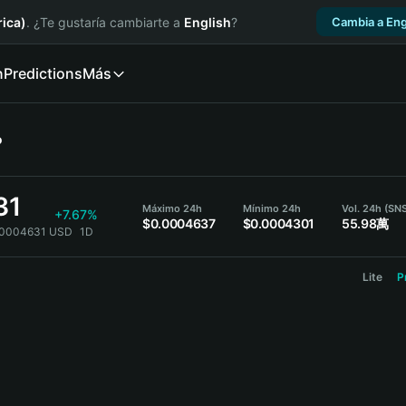
ica)
. ¿Te gustaría cambiarte a
English
?
Cambia a Eng
n
Predictions
Más
o
31
Máximo 24h
Mínimo 24h
Vol. 24h (SN
+7.67%
$0.0004637
$0.0004301
55.98萬
.0004631 USD
1D
Lite
P