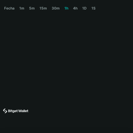
SOYJAK Price Chart
Fecha
1m
5m
15m
30m
1h
4h
1D
1S