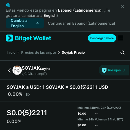
English
日本語
Estás viendo esta página en
Español (Latinoamérica)
. ¿Te
gustaría cambiarte a
English
?
Tiếng Việt
Cambia a
Continuar en Español (Latinoamérica)
Русский
English
Español (Latinoamérica)
Türkçe
Descargar ahora
Italiano
Français
Inicio
Precios de las cripto
Soyjak
Precio
Deutsch
简体中文
SOYJAK
Soyjak
Riesgos
繁體中文
zjGjGR...pump
Português (Portugal)
Bahasa Indonesia
SOYJAK a USD:
1 SOYJAK = $0.0{5}2211 USD
ภาษาไทย
0.00%
1D
हिन्दी
বাংলা
Máximo 24h
Vol. 24h (SOYJAK)
$
0.0{5}2211
Español
$
0.00
--
Mínimo 24h
Volumen 24h
(USDT)
0.00%
Português (Brasil)
$
0.00
--
Español (Argentina)