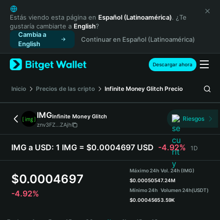
English
日本語
Estás viendo esta página en
Español (Latinoamérica)
. ¿Te
gustaría cambiarte a
English
?
Tiếng Việt
Cambia a
Continuar en Español (Latinoamérica)
Русский
English
Español (Latinoamérica)
Türkçe
Descargar ahora
Italiano
Français
Inicio
Precios de las cripto
Infinite Money Glitch
Precio
Deutsch
简体中文
IMG
Infinite Money Glitch
Riesgos
繁體中文
znv3FZ...ZAjh
Português (Portugal)
Bahasa Indonesia
IMG a USD:
1 IMG = $0.0004697 USD
-4.92%
1D
ภาษาไทย
हिन्दी
Máximo 24h
Vol. 24h (IMG)
$
0.0004697
বাংলা
$
0.0005054
7.24M
Mínimo 24h
Volumen 24h
(USDT)
-4.92%
Español
$
0.0004565
3.59K
Português (Brasil)
IMG Price Chart
Español (Argentina)