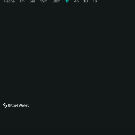
Fecha
1m
5m
15m
30m
1h
4h
1D
1S