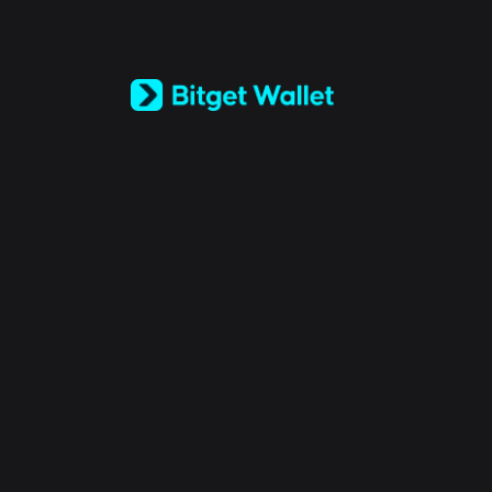
English
日本語
Tiếng Việt
Русский
Español (Latinoamérica)
Türkçe
Italiano
Français
Deutsch
简体中文
繁體中文
Português (Portugal)
Bahasa Indonesia
ภาษาไทย
العربية
हिन्दी
বাংলা
Español
Português (Brasil)
Español (Argentina)