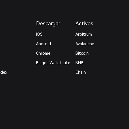
Descargar
Activos
iOS
Arbitrum
Android
Avalanche
Chrome
Bitcoin
Bitget Wallet Lite
BNB
ndex
Chain
ts
Polygon
Legal
Política de
privacidad
Acuerdo del usuario
Risk Disclosure