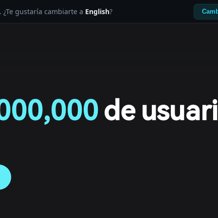
. ¿Te gustaría cambiarte a
English
?
Camb
000,000
de usuar