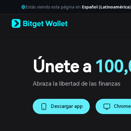
English
Estás viendo esta página en
Español (Latinoamérica)
日本語
Tiếng Việt
Русский
Español (Latinoamérica)
Türkçe
Italiano
Français
Deutsch
简体中文
Únete a
100,
繁體中文
Português (Portugal)
Bahasa Indonesia
ภาษาไทย
Abraza la libertad de las finanzas
العربية
हिन्दी
বাংলা
Descargar app
Chrome
Español
Português (Brasil)
Español (Argentina)