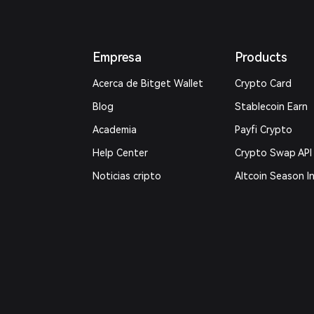
Empresa
Products
Acerca de Bitget Wallet
Crypto Card
Blog
Stablecoin Earn
Academia
Payfi Crypto
Help Center
Crypto Swap API
Noticias cripto
Altcoin Season I
Contáctanos
Prediction Marke
Recursos de la marca
DApp
Empleos
Trade
Verificación de canales
RWA
oficiales
How to Buy