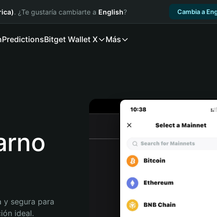
ica)
. ¿Te gustaría cambiarte a
English
?
Cambia a Eng
n
Predictions
Bitget Wallet X
Más
arno
 y segura para 
ón ideal. 