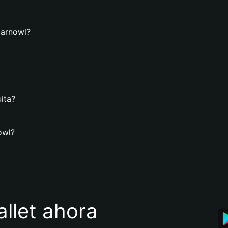
barnowl?
ita?
owl?
llet ahora