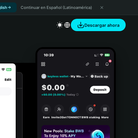
lish
Continuar en Español (Latinoamérica)
Descargar ahora