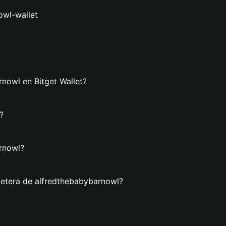
owl-wallet
nowl en Bitget Wallet?
?
arnowl?
lletera de alfredthebabybarnowl?