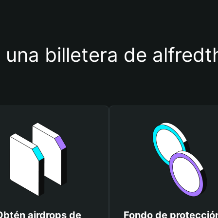
r una billetera de alfr
Obtén airdrops de
Fondo de protecció