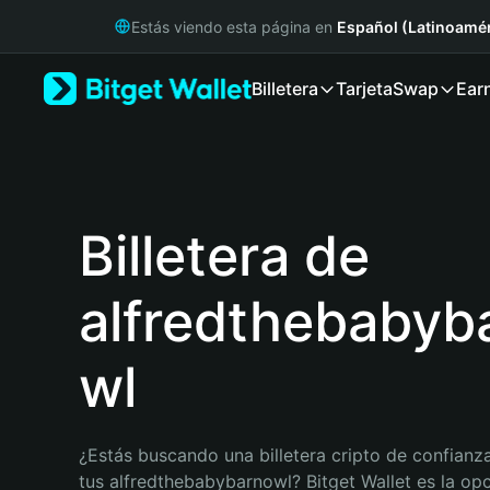
English
Estás viendo esta página en
Español (Latinoamér
日本語
Tiếng Việt
Billetera
Tarjeta
Swap
Ear
Русский
Español (Latinoamérica)
Türkçe
Italiano
Français
Deutsch
Billetera de
简体中文
繁體中文
alfredthebabyb
Português (Portugal)
Bahasa Indonesia
ภาษาไทย
wl
हिन्दी
বাংলা
Español
¿Estás buscando una billetera cripto de confianza
Português (Brasil)
tus alfredthebabybarnowl? Bitget Wallet es la opci
Español (Argentina)