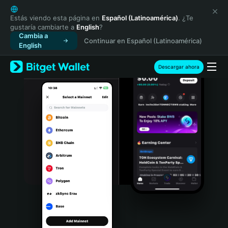
English
日本語
Estás viendo esta página en
Español (Latinoamérica)
. ¿Te
gustaría cambiarte a
English
?
Tiếng Việt
Cambia a
Continuar en Español (Latinoamérica)
Русский
English
Español (Latinoamérica)
Türkçe
Descargar ahora
Italiano
Français
Deutsch
简体中文
繁體中文
Português (Portugal)
Bahasa Indonesia
ภาษาไทย
हिन्दी
বাংলা
Español
Português (Brasil)
Español (Argentina)