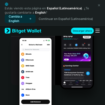
English
日本語
Estás viendo esta página en
Español (Latinoamérica)
. ¿Te
gustaría cambiarte a
English
?
Tiếng Việt
Cambia a
Continuar en Español (Latinoamérica)
Русский
English
Español (Latinoamérica)
Türkçe
Descargar ahora
Italiano
Français
Deutsch
简体中文
繁體中文
Português (Portugal)
Bahasa Indonesia
ภาษาไทย
हिन्दी
বাংলা
Español
Português (Brasil)
Español (Argentina)