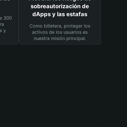
sobreautorización de
dApps y las estafas
e 300
ra
Como billetera, proteger los
s y
activos de los usuarios es
nuestra misión principal.