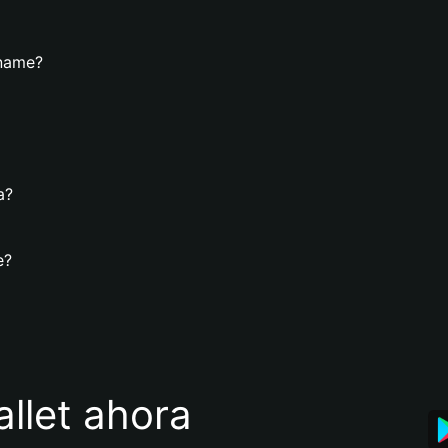
pname?
a?
e?
llet ahora