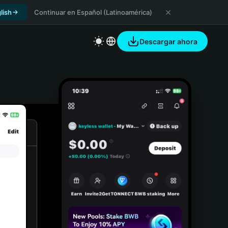
lish
Continuar en Español (Latinoamérica)
Descargar ahora