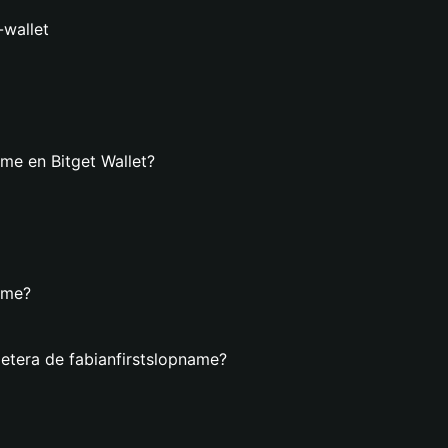
-wallet
ame en Bitget Wallet?
name?
letera de fabianfirstslopname?