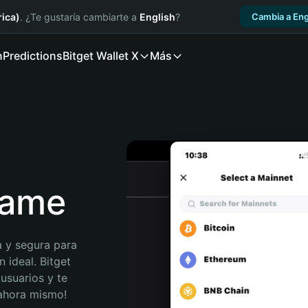
ica)
. ¿Te gustaría cambiarte a
English
?
Cambia a Eng
n
Predictions
Bitget Wallet X
Más
name
 y segura para 
 ideal. Bitget 
usuarios y te 
 ahora mismo!