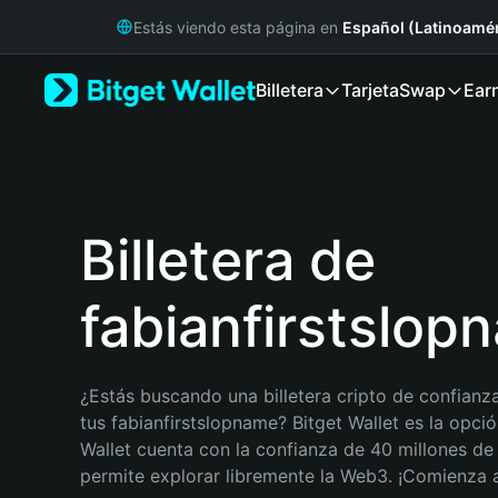
English
Estás viendo esta página en
Español (Latinoamér
日本語
Tiếng Việt
Billetera
Tarjeta
Swap
Ear
Русский
Español (Latinoamérica)
Türkçe
Italiano
Français
Deutsch
Billetera de
简体中文
繁體中文
fabianfirstslop
Português (Portugal)
Bahasa Indonesia
ภาษาไทย
हिन्दी
¿Estás buscando una billetera cripto de confianza
বাংলা
tus fabianfirstslopname? Bitget Wallet es la opción
Español
Wallet cuenta con la confianza de 40 millones de 
Português (Brasil)
permite explorar libremente la Web3. ¡Comienza
Español (Argentina)