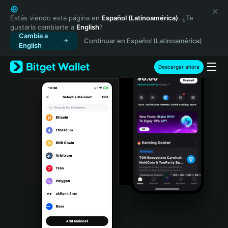
English
日本語
Estás viendo esta página en
Español (Latinoamérica)
. ¿Te
gustaría cambiarte a
English
?
Tiếng Việt
Cambia a
Continuar en Español (Latinoamérica)
Русский
English
Español (Latinoamérica)
Türkçe
Descargar ahora
Italiano
Français
Deutsch
简体中文
繁體中文
Português (Portugal)
Bahasa Indonesia
ภาษาไทย
हिन्दी
বাংলা
Español
Português (Brasil)
Español (Argentina)