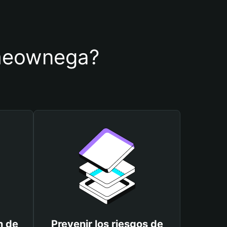
e meownega?
n de
Prevenir los riesgos de