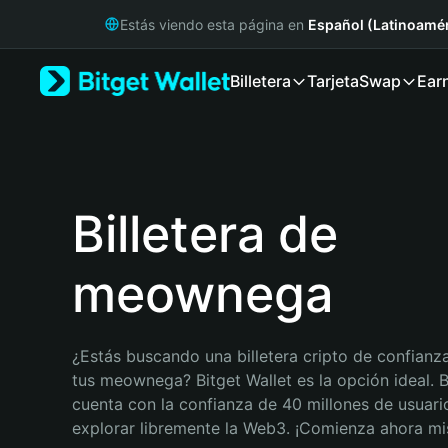
English
Estás viendo esta página en
Español (Latinoamér
日本語
Tiếng Việt
Billetera
Tarjeta
Swap
Ear
Русский
Español (Latinoamérica)
Türkçe
Italiano
Français
Deutsch
Billetera de
简体中文
繁體中文
meownega
Português (Portugal)
Bahasa Indonesia
ภาษาไทย
हिन्दी
¿Estás buscando una billetera cripto de confianza
বাংলা
tus meownega? Bitget Wallet es la opción ideal. Bi
Español
cuenta con la confianza de 40 millones de usuario
Português (Brasil)
explorar libremente la Web3. ¡Comienza ahora m
Español (Argentina)