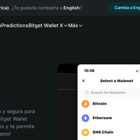
ica)
. ¿Te gustaría cambiarte a
English
?
Cambia a Eng
n
Predictions
Bitget Wallet X
Más
 y segura para 
tget Wallet 
s y te permite 
ismo!