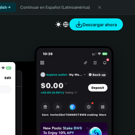
lish
Continuar en Español (Latinoamérica)
Descargar ahora