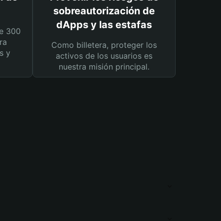
sobreautorización de
dApps y las estafas
e 300
ra
Como billetera, proteger los
s y
activos de los usuarios es
nuestra misión principal.