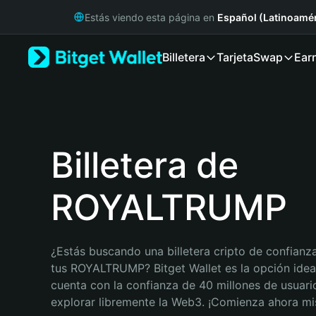
English
Estás viendo esta página en
Español (Latinoamér
日本語
Tiếng Việt
Billetera
Tarjeta
Swap
Ear
Русский
Español (Latinoamérica)
Türkçe
Italiano
Français
Deutsch
Billetera de
简体中文
繁體中文
ROYALTRUMP
Português (Portugal)
Bahasa Indonesia
ภาษาไทย
हिन्दी
¿Estás buscando una billetera cripto de confianza
বাংলা
tus ROYALTRUMP? Bitget Wallet es la opción ideal.
Español
cuenta con la confianza de 40 millones de usuario
Português (Brasil)
explorar libremente la Web3. ¡Comienza ahora m
Español (Argentina)