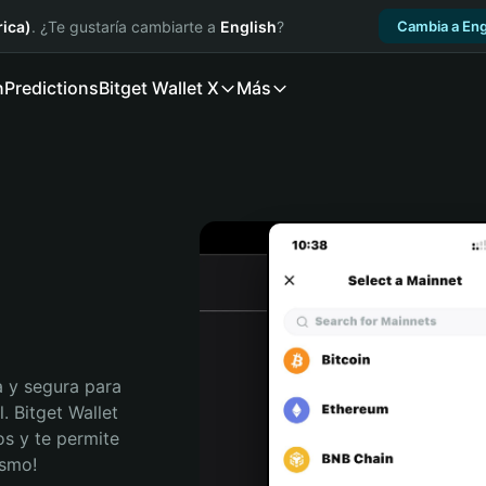
ica)
. ¿Te gustaría cambiarte a
English
?
Cambia a Eng
n
Predictions
Bitget Wallet X
Más
 y segura para 
 Bitget Wallet 
s y te permite 
ismo!