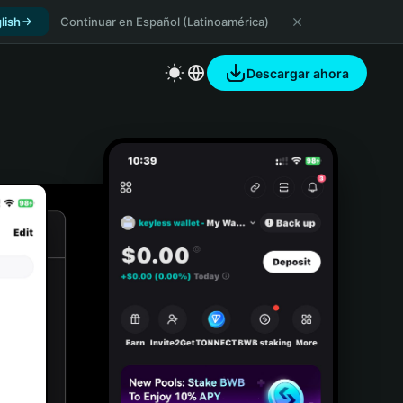
lish
Continuar en Español (Latinoamérica)
Descargar ahora