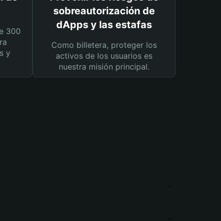
sobreautorización de
dApps y las estafas
e 300
ra
Como billetera, proteger los
s y
activos de los usuarios es
nuestra misión principal.