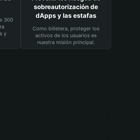
sobreautorización de
dApps y las estafas
e 300
ra
Como billetera, proteger los
s y
activos de los usuarios es
nuestra misión principal.