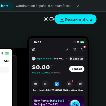
lish
Continuar en Español (Latinoamérica)
Descargar ahora