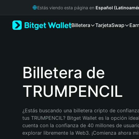
English
Estás viendo esta página en
Español (Latinoamér
日本語
Tiếng Việt
Billetera
Tarjeta
Swap
Ear
Русский
Español (Latinoamérica)
Türkçe
Italiano
Français
Deutsch
Billetera de
简体中文
繁體中文
TRUMPENCIL
Português (Portugal)
Bahasa Indonesia
ภาษาไทย
हिन्दी
¿Estás buscando una billetera cripto de confianza
বাংলা
tus TRUMPENCIL? Bitget Wallet es la opción ideal.
Español
cuenta con la confianza de 40 millones de usuario
Português (Brasil)
explorar libremente la Web3. ¡Comienza ahora m
Español (Argentina)