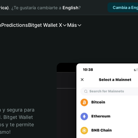
ica)
. ¿Te gustaría cambiarte a
English
?
Cambia a Eng
n
Predictions
Bitget Wallet X
Más
 y segura para 
 Bitget Wallet 
s y te permite 
ismo!