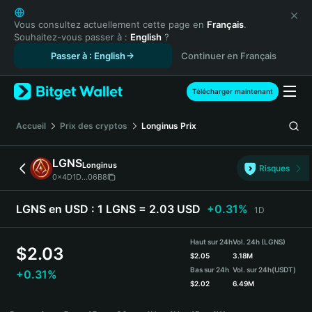
English
日本語
Vous consultez actuellement cette page en
Français
.
Souhaitez-vous passer à :
English
?
Tiếng Việt
Passer à : English
Continuer en Français
Русский
Español (Latinoamérica)
Türkçe
Télécharger maintenant
Italiano
Français
Accueil
Prix des cryptos
Longinus
Prix
Deutsch
简体中文
LGNS
Longinus
Risques
繁體中文
0x4D1D...06B8
Português (Portugal)
Bahasa Indonesia
LGNS en USD :
1 LGNS = 2.03 USD
+0.31%
1D
ภาษาไทย
हिन्दी
Haut sur 24h
Vol. 24h (LGNS)
$
2.03
বাংলা
$
2.05
3.18M
Bas sur 24h
Vol. sur 24h
(USDT)
+0.31%
Español
$
2.02
6.49M
Português (Brasil)
LGNS Price Chart
Español (Argentina)