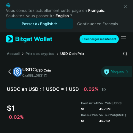
English
日本語
Vous consultez actuellement cette page en
Français
.
Souhaitez-vous passer à :
English
?
Tiếng Việt
Passer à : English
Continuer en Français
Русский
Español (Latinoamérica)
Türkçe
Télécharger maintenant
Italiano
Français
Accueil
Prix des cryptos
USD Coin
Prix
Deutsch
简体中文
USDC
USD Coin
Risques
繁體中文
0xaf88...5831
Português (Portugal)
Bahasa Indonesia
USDC en USD :
1 USDC = 1 USD
-0.02%
1D
ภาษาไทย
हिन्दी
Haut sur 24h
Vol. 24h (USDC)
$
1
বাংলা
$
1
45.73M
Bas sur 24h
Vol. sur 24h
(USDT)
-0.02%
Español
$
1
45.75M
Português (Brasil)
USDC Price Chart
Español (Argentina)