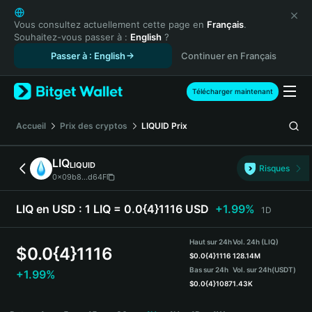
English
日本語
Vous consultez actuellement cette page en
Français
.
Souhaitez-vous passer à :
English
?
Tiếng Việt
Passer à : English
Continuer en Français
Русский
Español (Latinoamérica)
Türkçe
Télécharger maintenant
Italiano
Français
Accueil
Prix des cryptos
LIQUID
Prix
Deutsch
简体中文
LIQ
LIQUID
Risques
繁體中文
0x09b8...d64F
Português (Portugal)
Bahasa Indonesia
LIQ en USD :
1 LIQ = 0.0{4}1116 USD
+1.99%
1D
ภาษาไทย
हिन्दी
Haut sur 24h
Vol. 24h (LIQ)
$
0.0{4}1116
বাংলা
$
0.0{4}1116
128.14M
Bas sur 24h
Vol. sur 24h
(USDT)
+1.99%
Español
$
0.0{4}1087
1.43K
Português (Brasil)
LIQ Price Chart
Español (Argentina)