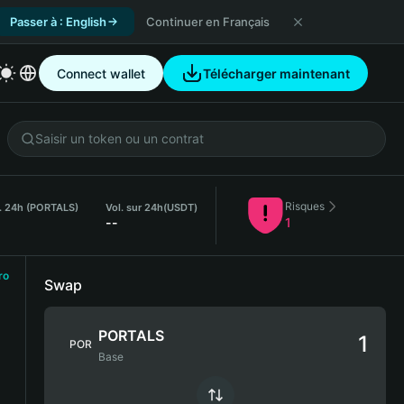
Passer à : English
Continuer en Français
Connect wallet
Télécharger maintenant
Risques
. 24h (PORTALS)
Vol. sur 24h
(USDT)
--
1
ro
Swap
PORTALS
POR
Base