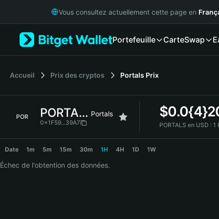
English
Vous consultez actuellement cette page en
Franç
日本語
Tiếng Việt
Portefeuille
Carte
Swap
E
Русский
Español (Latinoamérica)
Türkçe
Italiano
Accueil
Prix des cryptos
Portals
Prix
Français
Deutsch
$
0.0{4}
PORTALS
简体中文
Portals
POR
繁體中文
0x1F59...39A7
PORTALS en USD :
1
Português (Portugal)
PORTALS Price Chart
Bahasa Indonesia
Date
1m
5m
15m
30m
1H
4H
1D
1W
ภาษาไทย
Échec de l'obtention des données.
हिन्दी
বাংলা
Español
Português (Brasil)
Español (Argentina)