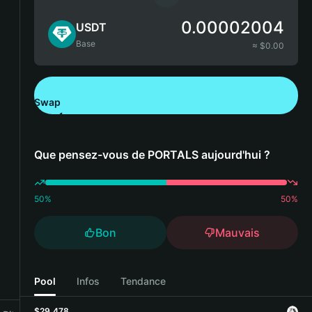
0.00002004
USDT
Base
≈ $
0.00
Swap
Télécharger Bitget Wallet
Que pensez-vous de PORTALS aujourd'hui ?
50
%
50
%
Bon
Mauvais
Pool
Infos
Tendance
$29,478