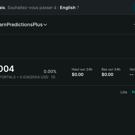
ais
. Souhaitez-vous passer à :
English
?
arn
Predictions
Plus
2004
Haut sur 24h
Bas sur 24h
Vol
0.00%
$0.00
$0.00
--
 PORTALS = 0.0{4}2004 USD
1D
Lite
P