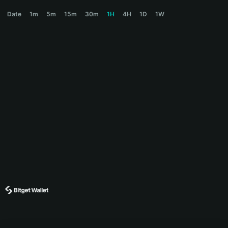
SHARP Price Chart
Date
1m
5m
15m
30m
1H
4H
1D
1W