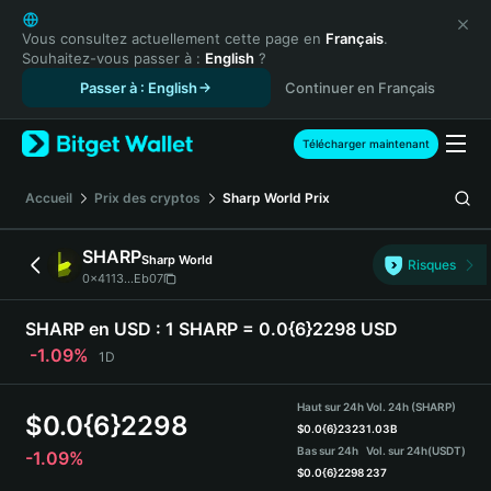
English
日本語
Vous consultez actuellement cette page en
Français
.
Souhaitez-vous passer à :
English
?
Tiếng Việt
Passer à : English
Continuer en Français
Русский
Español (Latinoamérica)
Türkçe
Télécharger maintenant
Italiano
Français
Accueil
Prix des cryptos
Sharp World
Prix
Deutsch
简体中文
SHARP
Sharp World
Risques
繁體中文
0x4113...Eb07
Português (Portugal)
Bahasa Indonesia
SHARP en USD :
1 SHARP = 0.0{6}2298 USD
ภาษาไทย
-1.09%
1D
हिन्दी
বাংলা
Haut sur 24h
Vol. 24h (SHARP)
$
0.0{6}2298
Español
$
0.0{6}2323
1.03B
Bas sur 24h
Vol. sur 24h
(USDT)
-1.09%
Português (Brasil)
$
0.0{6}2298
237
Español (Argentina)