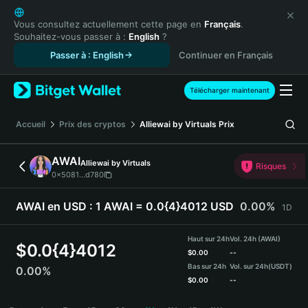
English
日本語
Vous consultez actuellement cette page en
Français
.
Souhaitez-vous passer à :
English
?
Tiếng Việt
Passer à : English
Continuer en Français
Русский
Español (Latinoamérica)
Türkçe
Télécharger maintenant
Italiano
Français
Accueil
Prix des cryptos
Alliewai by Virtuals
Prix
Deutsch
简体中文
AWAI
Alliewai by Virtuals
Risques
繁體中文
0x5081...d780
Português (Portugal)
Bahasa Indonesia
AWAI en USD :
1 AWAI = 0.0{4}4012 USD
0.00%
1D
ภาษาไทย
हिन्दी
Haut sur 24h
Vol. 24h (AWAI)
$
0.0{4}4012
বাংলা
$
0.00
--
Bas sur 24h
Vol. sur 24h
(USDT)
0.00%
Español
$
0.00
--
Português (Brasil)
AWAI Price Chart
Español (Argentina)