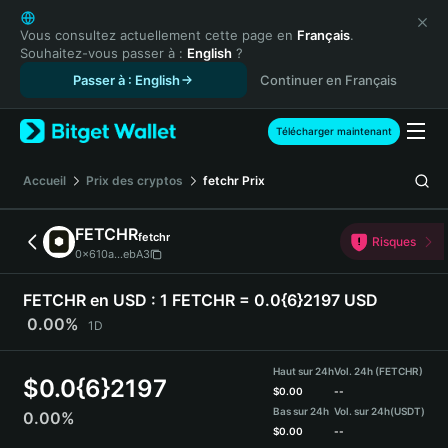
English
日本語
Vous consultez actuellement cette page en
Français
.
Souhaitez-vous passer à :
English
?
Tiếng Việt
Passer à : English
Continuer en Français
Русский
Español (Latinoamérica)
Türkçe
Télécharger maintenant
Italiano
Français
Accueil
Prix des cryptos
fetchr
Prix
Deutsch
简体中文
FETCHR
fetchr
Risques
繁體中文
0x610a...ebA3
Português (Portugal)
Bahasa Indonesia
FETCHR en USD :
1 FETCHR = 0.0{6}2197 USD
ภาษาไทย
0.00%
1D
हिन्दी
বাংলা
Haut sur 24h
Vol. 24h (FETCHR)
$
0.0{6}2197
Español
$
0.00
--
Bas sur 24h
Vol. sur 24h
(USDT)
0.00%
Português (Brasil)
$
0.00
--
Español (Argentina)