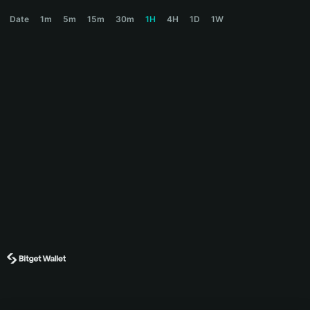
FETCHR Price Chart
Date
1m
5m
15m
30m
1H
4H
1D
1W