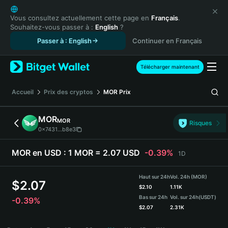
English
日本語
Vous consultez actuellement cette page en
Français
.
Souhaitez-vous passer à :
English
?
Tiếng Việt
Passer à : English
Continuer en Français
Русский
Español (Latinoamérica)
Türkçe
Télécharger maintenant
Italiano
Français
Accueil
Prix des cryptos
MOR
Prix
Deutsch
简体中文
MOR
MOR
Risques
繁體中文
0x7431...b8e3
Português (Portugal)
Bahasa Indonesia
MOR en USD :
1 MOR = 2.07 USD
-0.39%
1D
ภาษาไทย
हिन्दी
Haut sur 24h
Vol. 24h (MOR)
$
2.07
বাংলা
$
2.10
1.11K
Bas sur 24h
Vol. sur 24h
(USDT)
-0.39%
Español
$
2.07
2.31K
Português (Brasil)
MOR Price Chart
Español (Argentina)