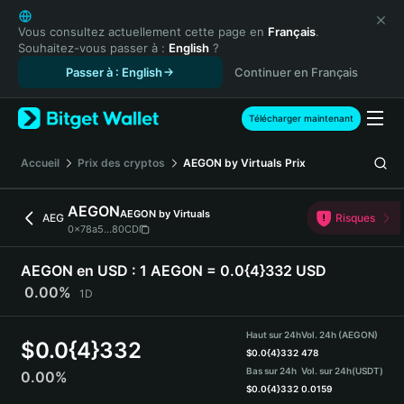
English
日本語
Vous consultez actuellement cette page en
Français
.
Souhaitez-vous passer à :
English
?
Tiếng Việt
Passer à : English
Continuer en Français
Русский
Español (Latinoamérica)
Türkçe
Télécharger maintenant
Italiano
Français
Accueil
Prix des cryptos
AEGON by Virtuals
Prix
Deutsch
简体中文
AEGON
AEGON by Virtuals
AEG
Risques
繁體中文
0x78a5...80CD
Português (Portugal)
Bahasa Indonesia
AEGON en USD :
1 AEGON = 0.0{4}332 USD
ภาษาไทย
0.00%
1D
हिन्दी
বাংলা
Haut sur 24h
Vol. 24h (AEGON)
$
0.0{4}332
Español
$
0.0{4}332
478
Bas sur 24h
Vol. sur 24h
(USDT)
0.00%
Português (Brasil)
$
0.0{4}332
0.0159
Español (Argentina)