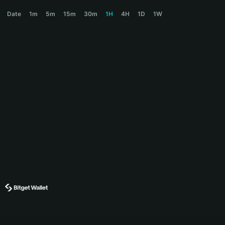
AEGON Price Chart
Date
1m
5m
15m
30m
1H
4H
1D
1W