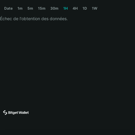
MYRAD Price Chart
Date
1m
5m
15m
30m
1H
4H
1D
1W
Échec de l'obtention des données.