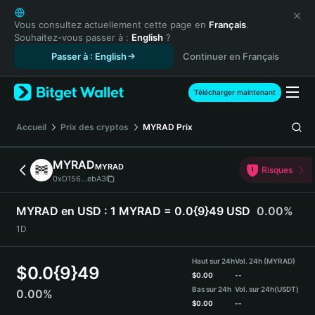
English
日本語
Vous consultez actuellement cette page en
Français
.
Souhaitez-vous passer à :
English
?
Tiếng Việt
Passer à : English
Continuer en Français
Русский
Español (Latinoamérica)
Türkçe
Télécharger maintenant
Italiano
Français
Accueil
Prix des cryptos
MYRAD
Prix
Deutsch
简体中文
MYRAD
MYRAD
Risques
繁體中文
0xD156...ebA3
Português (Portugal)
Bahasa Indonesia
MYRAD en USD :
1 MYRAD = 0.0{9}49 USD
0.00%
ภาษาไทย
1D
हिन्दी
বাংলা
Haut sur 24h
Vol. 24h (MYRAD)
$
0.0{9}49
Español
$
0.00
--
Bas sur 24h
Vol. sur 24h
(USDT)
0.00%
Português (Brasil)
$
0.00
--
Español (Argentina)