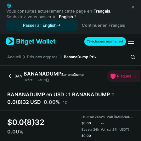
English
日本語
Vous consultez actuellement cette page en
Français
.
Souhaitez-vous passer à :
English
?
Tiếng Việt
Passer à : English
Continuer en Français
Русский
Español (Latinoamérica)
Türkçe
Télécharger maintenant
Italiano
Français
Accueil
Prix des cryptos
BananaDump
Prix
Deutsch
简体中文
BANANADUMP
BananaDump
BAN
Risques
繁體中文
0xf2fE...7aF2
Português (Portugal)
Bahasa Indonesia
BANANADUMP en USD :
1 BANANADUMP =
ภาษาไทย
0.0{8}32 USD
0.00%
1D
हिन्दी
বাংলা
Haut sur 24h
Vol. 24h (BANANADUMP)
$
0.0{8}32
Español
$
0.00
--
Bas sur 24h
Vol. sur 24h
(USDT)
0.00%
Português (Brasil)
$
0.00
--
Español (Argentina)