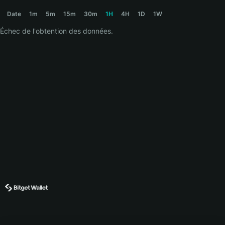
BANANADUMP Price Chart
Date
1m
5m
15m
30m
1H
4H
1D
1W
Échec de l'obtention des données.