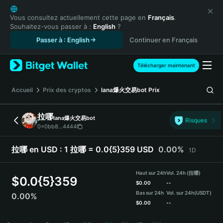
English
日本語
Vous consultez actuellement cette page en
Français
.
Souhaitez-vous passer à :
English
?
Tiếng Việt
Passer à : English
Continuer en Français
Русский
Español (Latinoamérica)
Türkçe
Télécharger maintenant
Italiano
Français
Accueil
Prix des cryptos
lana爆火交易bot
Prix
Deutsch
简体中文
拉哪
lana爆火交易bot
Risques
繁體中文
0x0bb8...4444
Português (Portugal)
Bahasa Indonesia
拉哪 en USD :
1 拉哪 = 0.0{5}359 USD
0.00%
1D
ภาษาไทย
हिन्दी
Haut sur 24h
Vol. 24h (拉哪)
$
0.0{5}359
বাংলা
$
0.00
--
Bas sur 24h
Vol. sur 24h
(USDT)
0.00%
Español
$
0.00
--
Português (Brasil)
拉哪 Price Chart
Español (Argentina)