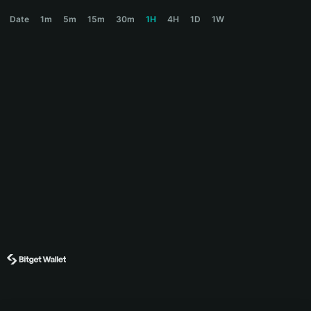
CARROT Price Chart
Date
1m
5m
15m
30m
1H
4H
1D
1W