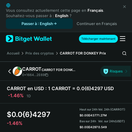
English
日本語
Vous consultez actuellement cette page en
Français
.
Souhaitez-vous passer à :
English
?
Tiếng Việt
Passer à : English
Continuer en Français
Русский
Español (Latinoamérica)
Türkçe
Télécharger maintenant
Italiano
Français
Accueil
Prix des cryptos
CARROT FOR DONKEY
Prix
Deutsch
简体中文
CARROT
CARROT FOR DONKEY
Risques
繁體中文
0x1664...2E69
Português (Portugal)
Bahasa Indonesia
CARROT en USD :
1 CARROT = 0.0{6}4297 USD
ภาษาไทย
-1.46%
1D
हिन्दी
বাংলা
Haut sur 24h
Vol. 24h (CARROT)
$
0.0{6}4297
Español
$
0.0{6}4377
1.27M
Bas sur 24h
Vol. sur 24h
(USDT)
-1.46%
Português (Brasil)
$
0.0{6}4297
0.549
Español (Argentina)