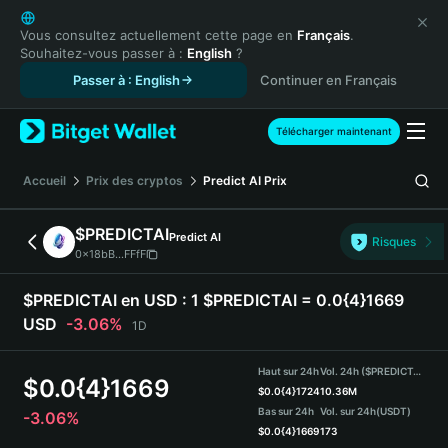
English
日本語
Vous consultez actuellement cette page en
Français
.
Souhaitez-vous passer à :
English
?
Tiếng Việt
Passer à : English
Continuer en Français
Русский
Español (Latinoamérica)
Türkçe
Télécharger maintenant
Italiano
Français
Accueil
Prix des cryptos
Predict AI
Prix
Deutsch
简体中文
$PREDICTAI
Predict AI
Risques
繁體中文
0x18bB...FFfF
Português (Portugal)
Bahasa Indonesia
$PREDICTAI en USD :
1 $PREDICTAI = 0.0{4}1669
ภาษาไทย
USD
-3.06%
1D
हिन्दी
বাংলা
Haut sur 24h
Vol. 24h ($PREDICTAI)
$
0.0{4}1669
Español
$
0.0{4}1724
10.36M
Bas sur 24h
Vol. sur 24h
(USDT)
-3.06%
Português (Brasil)
$
0.0{4}1669
173
Español (Argentina)