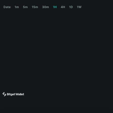
$PREDICTAI Price Chart
Date
1m
5m
15m
30m
1H
4H
1D
1W