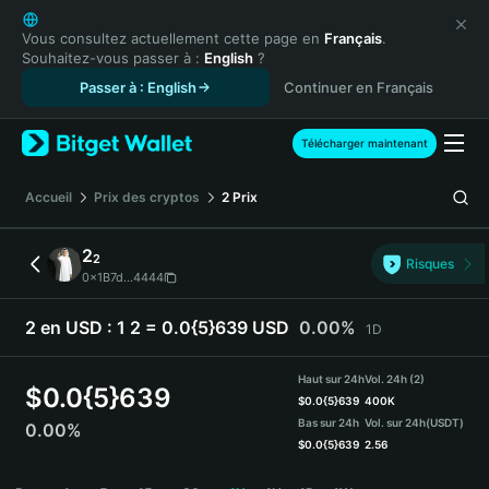
English
日本語
Vous consultez actuellement cette page en
Français
.
Souhaitez-vous passer à :
English
?
Tiếng Việt
Passer à : English
Continuer en Français
Русский
Español (Latinoamérica)
Türkçe
Télécharger maintenant
Italiano
Français
Accueil
Prix des cryptos
2
Prix
Deutsch
简体中文
2
2
Risques
繁體中文
0x1B7d...4444
Português (Portugal)
Bahasa Indonesia
2 en USD :
1 2 = 0.0{5}639 USD
0.00%
1D
ภาษาไทย
हिन्दी
Haut sur 24h
Vol. 24h (2)
$
0.0{5}639
বাংলা
$
0.0{5}639
400K
Bas sur 24h
Vol. sur 24h
(USDT)
0.00%
Español
$
0.0{5}639
2.56
Português (Brasil)
2 Price Chart
Español (Argentina)