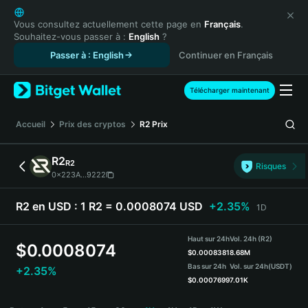
English
日本語
Vous consultez actuellement cette page en
Français
.
Souhaitez-vous passer à :
English
?
Tiếng Việt
Passer à : English
Continuer en Français
Русский
Español (Latinoamérica)
Türkçe
Télécharger maintenant
Italiano
Français
Accueil
Prix des cryptos
R2
Prix
Deutsch
简体中文
R2
R2
Risques
繁體中文
0x223A...9222
Português (Portugal)
Bahasa Indonesia
R2 en USD :
1 R2 = 0.0008074 USD
+2.35%
1D
ภาษาไทย
हिन्दी
Haut sur 24h
Vol. 24h (R2)
$
0.0008074
বাংলা
$
0.0008381
8.68M
Bas sur 24h
Vol. sur 24h
(USDT)
+2.35%
Español
$
0.0007699
7.01K
Português (Brasil)
R2 Price Chart
Español (Argentina)