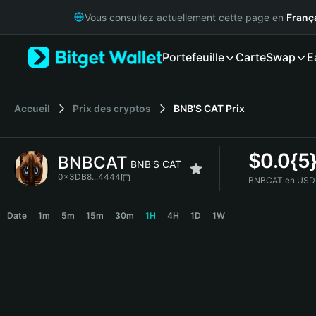
English
Vous consultez actuellement cette page en
Franç
日本語
Tiếng Việt
Portefeuille
Carte
Swap
E
Русский
Español (Latinoamérica)
Türkçe
Italiano
Accueil
Prix des cryptos
BNB'S CAT
Prix
Français
Deutsch
$
0.0{5
BNBCAT
简体中文
BNB'S CAT
繁體中文
0x3DB8...4444
BNBCAT en USD 
Português (Portugal)
BNBCAT Price Chart
Bahasa Indonesia
Date
1m
5m
15m
30m
1H
4H
1D
1W
ภาษาไทย
हिन्दी
বাংলা
Español
Português (Brasil)
Español (Argentina)