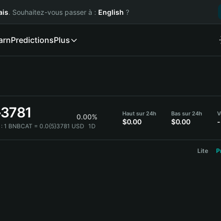
ais
. Souhaitez-vous passer à :
English
?
arn
Predictions
Plus
}3781
Haut sur 24h
Bas sur 24h
V
0.00%
$0.00
$0.00
-
:
1 BNBCAT = 0.0{5}3781 USD
1D
Lite
P