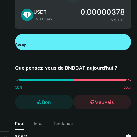
0.00000378
USDT
BNB Chain
≈ $
0.00
Swap
Télécharger Bitget Wallet
Que pensez-vous de BNBCAT aujourd'hui ?
50
%
50
%
Bon
Mauvais
Pool
Infos
Tendance
$8,621