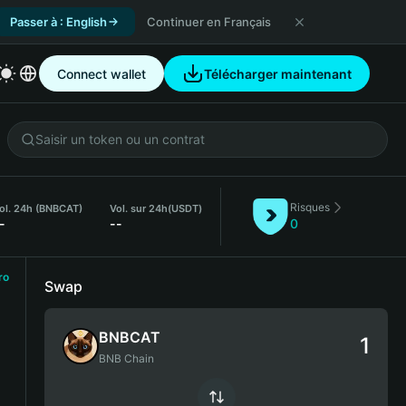
Passer à : English
Continuer en Français
Connect wallet
Télécharger maintenant
Risques
ol. 24h (BNBCAT)
Vol. sur 24h
(USDT)
-
--
0
ro
Swap
BNBCAT
BNB Chain