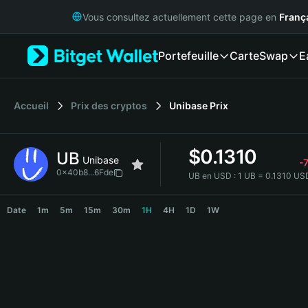
English
Vous consultez actuellement cette page en
Franç
日本語
Tiếng Việt
Portefeuille
Carte
Swap
E
Русский
Español (Latinoamérica)
Türkçe
Italiano
Accueil
Prix des cryptos
Unibase
Prix
Français
Deutsch
$
0.1310
UB
简体中文
Unibase
-
繁體中文
0x40b8...6Fde
UB en USD :
1 UB = 0.1310 US
Português (Portugal)
UB Price Chart
Bahasa Indonesia
Date
1m
5m
15m
30m
1H
4H
1D
1W
ภาษาไทย
हिन्दी
বাংলা
Español
Português (Brasil)
Español (Argentina)