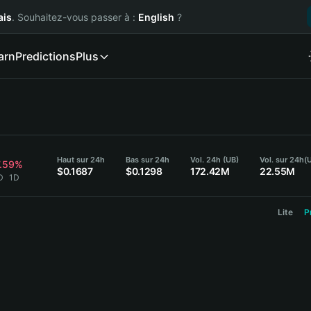
ais
. Souhaitez-vous passer à :
English
?
arn
Predictions
Plus
Haut sur 24h
Bas sur 24h
Vol. 24h (UB)
Vol. sur 24h
(
7.59%
$0.1687
$0.1298
172.42M
22.55M
D
1D
Lite
P