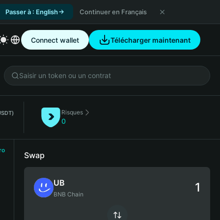
Passer à : English
Continuer en Français
Connect wallet
Télécharger maintenant
Risques
USDT)
0
ro
Swap
UB
BNB Chain