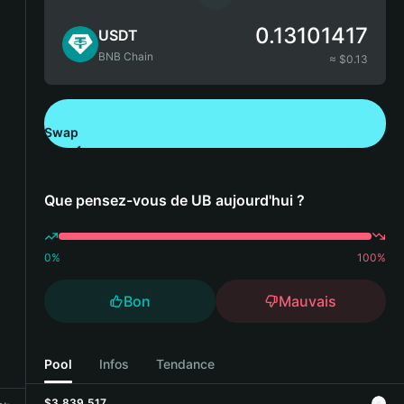
0.13101417
USDT
BNB Chain
≈ $
0.13
Swap
Télécharger Bitget Wallet
Que pensez-vous de UB aujourd'hui ?
0
%
100
%
Bon
Mauvais
Pool
Infos
Tendance
$3,839,517