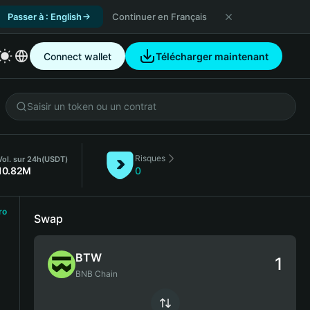
Passer à : English
Continuer en Français
Connect wallet
Télécharger maintenant
Risques
Vol. sur 24h
(USDT)
10.82M
0
ro
Swap
BTW
BNB Chain