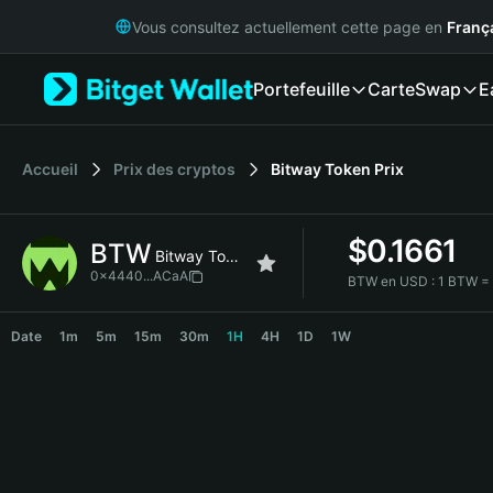
English
Vous consultez actuellement cette page en
Franç
日本語
Tiếng Việt
Portefeuille
Carte
Swap
E
Русский
Español (Latinoamérica)
Türkçe
Italiano
Accueil
Prix des cryptos
Bitway Token
Prix
Français
Deutsch
$
0.1661
BTW
简体中文
Bitway Token
繁體中文
0x4440...ACaA
BTW en USD :
1 BTW =
Português (Portugal)
BTW Price Chart
Bahasa Indonesia
Date
1m
5m
15m
30m
1H
4H
1D
1W
ภาษาไทย
हिन्दी
বাংলা
Español
Português (Brasil)
Español (Argentina)