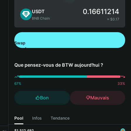
0.16611214
USDT
BNB Chain
≈ $
0.17
Swap
Télécharger Bitget Wallet
Que pensez-vous de BTW aujourd'hui ?
67
%
33
%
Bon
Mauvais
Pool
Infos
Tendance
$1,512,492