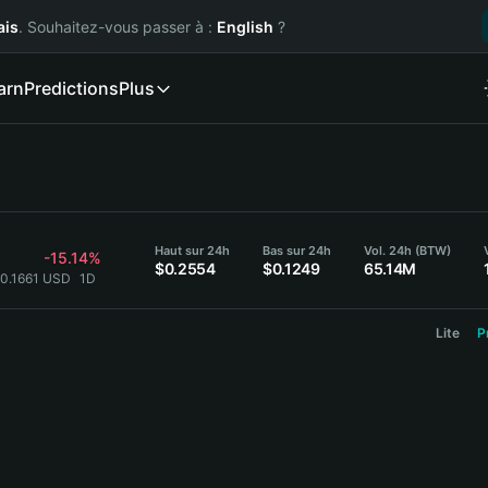
ais
. Souhaitez-vous passer à :
English
?
arn
Predictions
Plus
Haut sur 24h
Bas sur 24h
Vol. 24h (BTW)
-15.14%
$0.2554
$0.1249
65.14M
 0.1661 USD
1D
Lite
P