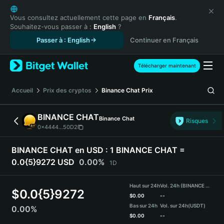
English
日本語
Vous consultez actuellement cette page en
Français
.
Souhaitez-vous passer à :
English
?
Tiếng Việt
Passer à : English
Continuer en Français
Русский
Español (Latinoamérica)
Türkçe
Télécharger maintenant
Italiano
Français
Accueil
Prix des cryptos
Binance Chat
Prix
Deutsch
简体中文
BINANCE CHAT
Binance Chat
Risques
繁體中文
0x4444...50D2
Português (Portugal)
Bahasa Indonesia
BINANCE CHAT en USD :
1 BINANCE CHAT =
ภาษาไทย
0.0{5}9272 USD
0.00%
1D
हिन्दी
বাংলা
Haut sur 24h
Vol. 24h (BINANCE CHAT)
$
0.0{5}9272
Español
$
0.00
--
Bas sur 24h
Vol. sur 24h
(USDT)
0.00%
Português (Brasil)
$
0.00
--
Español (Argentina)