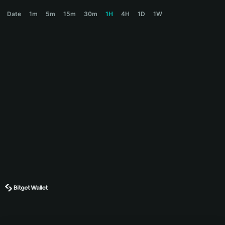
BINANCE CHAT Price Chart
Date
1m
5m
15m
30m
1H
4H
1D
1W