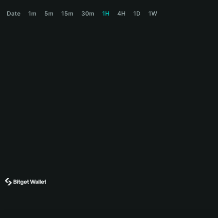
COLLECT Price Chart
Date
1m
5m
15m
30m
1H
4H
1D
1W