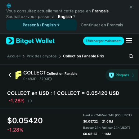
English
日本語
Vous consultez actuellement cette page en
Français
.
Souhaitez-vous passer à :
English
?
Tiếng Việt
Passer à : English
Continuer en Français
Русский
Español (Latinoamérica)
Türkçe
Télécharger maintenant
Italiano
Français
Accueil
Prix des cryptos
Collect on Fanable
Prix
Deutsch
简体中文
COLLECT
Collect on Fanable
Risques
繁體中文
0x4B3D...87D3
Português (Portugal)
Bahasa Indonesia
COLLECT en USD :
1 COLLECT = 0.05420 USD
ภาษาไทย
-1.28%
1D
हिन्दी
বাংলা
Haut sur 24h
Vol. 24h (COLLECT)
$
0.05420
Español
$
0.05722
21.01M
Bas sur 24h
Vol. sur 24h
(USDT)
-1.28%
Português (Brasil)
$
0.05167
1.14M
Español (Argentina)